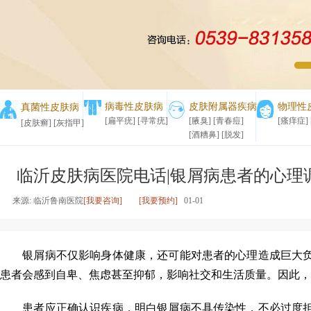
1
2
病毒性皮肤病
皮肤附属器疾病
物理性
真菌性皮肤病
[扁平疣]
[寻常疣]
[腋臭]
[青春痘]
[瘙痒症]
[皮肤癣]
[灰指甲]
[酒糟鼻]
[脱发]
临沂皮肤病医院电话|银屑病患者的心理
来源: 临沂鲁南医院
[我要咨询]
[我要预约]
01-01
银屑病不仅影响身体健康，还可能对患者的心理造成巨大负
患者会感到自卑、焦虑甚至抑郁，影响社交和生活质量。因此，
患者应正确认识疾病，明白银屑病不具传染性，不必过度担