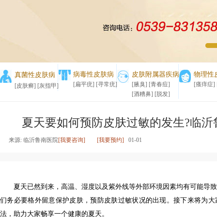
1
2
病毒性皮肤病
皮肤附属器疾病
物理性
真菌性皮肤病
[扁平疣]
[寻常疣]
[腋臭]
[青春痘]
[瘙痒症]
[皮肤癣]
[灰指甲]
[酒糟鼻]
[脱发]
夏天要如何预防皮肤过敏的发生?临沂
来源: 临沂鲁南医院
[我要咨询]
[我要预约]
01-01
夏天已然到来，高温、湿度以及紫外线等外部环境因素均有可能导致
们务必要格外留意保护皮肤，预防皮肤过敏状况的出现。接下来将为大
法，助力大家畅享一个健康的夏天。