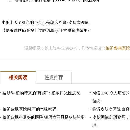
3、电话预约：拨打电话【0539-8313588】快速预约
小腿上长了红色的小点点是怎么回事?皮肤病医院
【临沂皮肤病医院】过敏源总lge正常是多少范围?
温馨提示：以上资料仅供参考，具体情况请向
临沂鲁南医院
相关阅读
热点推荐
皮肤科|植物带来的“麻烦”：植物日光性皮炎
网络回访|令人烦恼的
菌病
临沂皮肤医院|腋下的气味密码
临沂皮肤病医院|白
临沂皮肤科最好的医院|银屑病不只是皮肤的事
皮肤医院|红斑鳞屑
理。