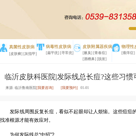
1
2
病毒性皮肤病
皮肤附属器疾病
物理性
真菌性皮肤病
[扁平疣]
[寻常疣]
[腋臭]
[青春痘]
[瘙痒症]
[皮肤癣]
[灰指甲]
[酒糟鼻]
[脱发]
临沂皮肤科医院|发际线总长痘?这些习惯
来源: 临沂鲁南医院
[我要咨询]
[我要预约]
01-01
发际线周围反复长痘，看似不起眼却让人烦恼。这些痘痘的
找准根源才能有效应对。
为何发际线总“中招”?