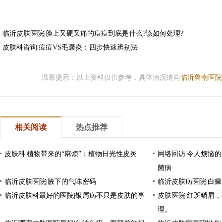
临沂皮肤医院|脸上又硬又痛的痘痘到底是什么?该如何处理?
皮肤科咨询|痘痘VS毛囊炎：四步快速辨别法
温馨提示：以上资料仅供参考，具体情况请向
临沂鲁南医院
相关阅读
热点推荐
皮肤科|植物带来的“麻烦”：植物日光性皮炎
网络回访|令人烦恼的
菌病
临沂皮肤医院|腋下的气味密码
临沂皮肤病医院|白
临沂皮肤科最好的医院|银屑病不只是皮肤的事
皮肤医院|红斑鳞屑
理。