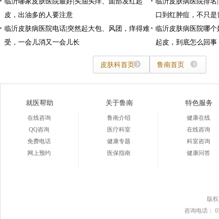
临沂哪家皮肤医院最好|头油头痒、面部发红起
临沂皮肤病医院排名
皮，出油多的人要注意
口到红肿痘，不只是
临沂皮肤病医院电话|突然起大包、风团，痒得难
临沂皮肤病医院哪个
受，一会儿消又一会儿长
起皮，到底怎么回事
皮肤科首页
鲁南首页
就医帮助
关于鲁南
特色服务
在线咨询
鲁南介绍
健康在线
QQ咨询
医疗科室
在线咨询
免费电话
健康专题
科室咨询
网上预约
医保指南
健康问答
版
咨询电话： 0539