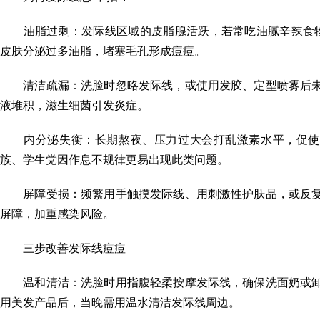
油脂过剩：发际线区域的皮脂腺活跃，若常吃油腻辛辣食物(
皮肤分泌过多油脂，堵塞毛孔形成痘痘。
清洁疏漏：洗脸时忽略发际线，或使用发胶、定型喷雾后未
液堆积，滋生细菌引发炎症。
内分泌失衡：长期熬夜、压力过大会打乱激素水平，促使
族、学生党因作息不规律更易出现此类问题。
屏障受损：频繁用手触摸发际线、用刺激性护肤品，或反复
屏障，加重感染风险。
三步改善发际线痘痘
温和清洁：洗脸时用指腹轻柔按摩发际线，确保洗面奶或卸
用美发产品后，当晚需用温水清洁发际线周边。