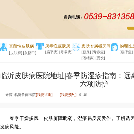
1
2
病毒性皮肤病
皮肤附属器疾病
物理性
真菌性皮肤病
[扁平疣]
[寻常疣]
[腋臭]
[青春痘]
[瘙痒症]
[皮肤癣]
[灰指甲]
[酒糟鼻]
[脱发]
临沂皮肤病医院地址|春季防湿疹指南：远
六项防护
来源: 临沂鲁南医院
[我要咨询]
[我要预约]
01-01
春季干燥多风，皮肤屏障脆弱，湿疹易反复发作。了解诱因
发病风险。