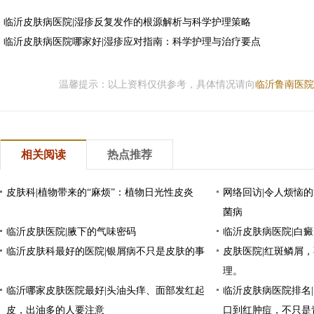
临沂皮肤病医院|湿疹反复发作的根源解析与科学护理策略
临沂皮肤病医院哪家好|湿疹应对指南：科学护理与治疗要点
温馨提示：以上资料仅供参考，具体情况请向
临沂鲁南医院
相关阅读
热点推荐
皮肤科|植物带来的“麻烦”：植物日光性皮炎
网络回访|令人烦恼的
菌病
临沂皮肤医院|腋下的气味密码
临沂皮肤病医院|白
临沂皮肤科最好的医院|银屑病不只是皮肤的事
皮肤医院|红斑鳞屑
理。
临沂哪家皮肤医院最好|头油头痒、面部发红起
临沂皮肤病医院排名
皮，出油多的人要注意
口到红肿痘，不只是