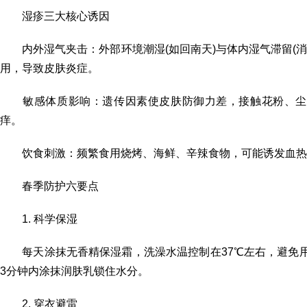
湿疹三大核心诱因
内外湿气夹击：外部环境潮湿(如回南天)与体内湿气滞留(消
用，导致皮肤炎症。
敏感体质影响：遗传因素使皮肤防御力差，接触花粉、尘
痒。
饮食刺激：频繁食用烧烤、海鲜、辛辣食物，可能诱发血热
春季防护六要点
1. 科学保湿
每天涂抹无香精保湿霜，洗澡水温控制在37℃左右，避免用
3分钟内涂抹润肤乳锁住水分。
2. 穿衣避雷