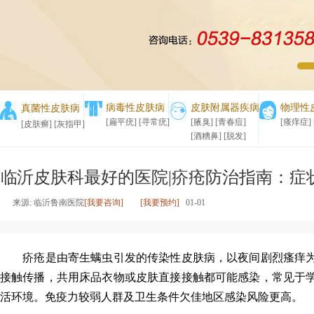
1
2
病毒性皮肤病
皮肤附属器疾病
物理性
真菌性皮肤病
[扁平疣]
[寻常疣]
[腋臭]
[青春痘]
[瘙痒症]
[皮肤癣]
[灰指甲]
[酒糟鼻]
[脱发]
临沂皮肤科最好的医院|疥疮防治指南：症
来源: 临沂鲁南医院
[我要咨询]
[我要预约]
01-01
疥疮是由寄生螨虫引发的传染性皮肤病，以夜间剧烈瘙痒为
接触传播，共用床品衣物或皮肤直接接触都可能感染，常见于
活环境。免疫力较弱人群及卫生条件欠佳地区感染风险更高。