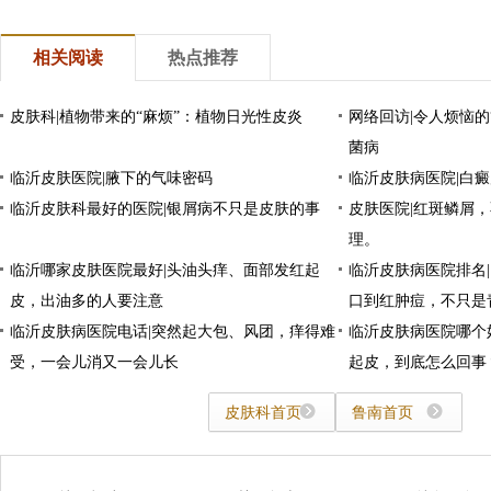
相关阅读
热点推荐
皮肤科|植物带来的“麻烦”：植物日光性皮炎
网络回访|令人烦恼的
菌病
临沂皮肤医院|腋下的气味密码
临沂皮肤病医院|白
临沂皮肤科最好的医院|银屑病不只是皮肤的事
皮肤医院|红斑鳞屑
理。
临沂哪家皮肤医院最好|头油头痒、面部发红起
临沂皮肤病医院排名
皮，出油多的人要注意
口到红肿痘，不只是
临沂皮肤病医院电话|突然起大包、风团，痒得难
临沂皮肤病医院哪个
受，一会儿消又一会儿长
起皮，到底怎么回事
皮肤科首页
鲁南首页