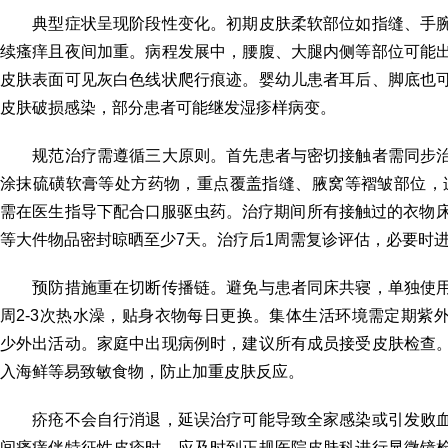
典型症状呈现阶段性变化。初期皮肤柔软部位如指缝、手腕
续瘙痒且夜间加重。病程发展中，腰腹、大腿内侧等部位可能
皮肤表面可见灰白色线状爬行痕迹。婴幼儿患者耳后、脚底也
皮肤破损感染，部分患者可能继发湿疹样病变。
规范治疗需遵循三大原则。首先患者与密切接触者需同步治
涂抹硫磺软膏等处方药物，重点覆盖指缝、腋窝等褶皱部位，连
需在医生指导下配合口服驱虫药。治疗期间所有接触过的衣物床
等大件物品密封晾晒至少7天。治疗后1周需复诊评估，必要时
预防措施重在切断传播链。避免与患者同床共寝，单独使用
周2-3次热水澡，贴身衣物每日更换。集体生活环境需定期紫
少外出活动。家庭中出现病例时，建议所有成员接受皮肤检查
入海鲜等易致敏食物，防止加重皮肤反应。
疥疮不会自行消退，延误治疗可能导致全家感染或引发败血
间瘙痒伴特征性皮疹时，应及时到正规医院皮肤科进行显微镜