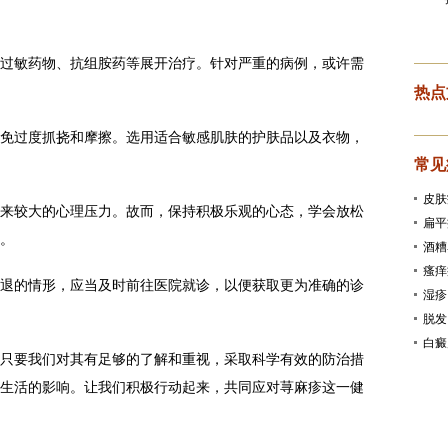
敏药物、抗组胺药等展开治疗。针对严重的病例，或许需
热点
过度抓挠和摩擦。选用适合敏感肌肤的护肤品以及衣物，
常见
皮肤
较大的心理压力。故而，保持积极乐观的心态，学会放松
扁平
。
酒糟
瘙痒
的情形，应当及时前往医院就诊，以便获取更为准确的诊
湿疹
脱发
白癜
要我们对其有足够的了解和重视，采取科学有效的防治措
生活的影响。让我们积极行动起来，共同应对荨麻疹这一健