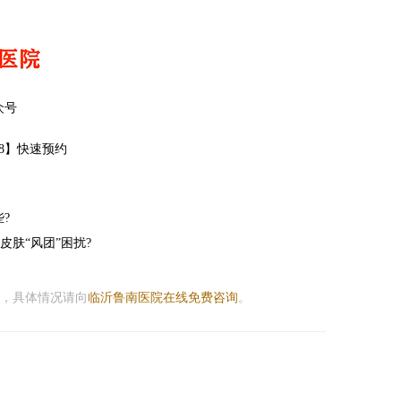
众号
88】快速预约
?
皮肤“风团”困扰?
，具体情况请向
临沂鲁南医院在线免费咨询
。