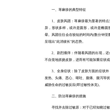
一、荨麻疹的典型特征
1、皮肤风团：荨麻疹最为显著的特点当
异，形状多样，或许是圆形，或许是椭圆
晕。风团往往会在较短的时间内(数分钟至
呈现出“此消彼长”的态势。
2、剧烈瘙痒：伴随着风团的出现，还会
不自觉地抓挠皮肤，进而有可能加重症状或
3、全身症状：除了皮肤方面的症状外，
发热、头痛、恶心、呕吐、腹痛、腹泻等状
威胁生命的过敏反应(即过敏性休克)。
二、防治荨麻疹的措施
寻找并去除过敏原：对于已经知晓过敏原