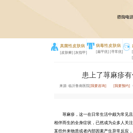
病毒性皮肤病
真菌性皮肤病
[扁平疣]
[寻常疣]
[皮肤癣]
[灰指甲]
患上了荨麻疹有
来源: 临沂鲁南医院
[我要咨询]
[我要预约]
0
荨麻疹，这一在日常生活中颇为常见且令
相伴而生的全身症状，已然成为众多人关注
某些外来物质或者内部因素产生异常反应，