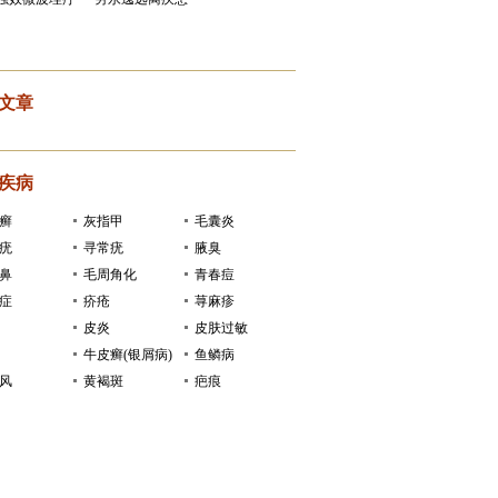
文章
疾病
癣
灰指甲
毛囊炎
疣
寻常疣
腋臭
鼻
毛周角化
青春痘
症
疥疮
荨麻疹
皮炎
皮肤过敏
牛皮癣(银屑病)
鱼鳞病
风
黄褐斑
疤痕