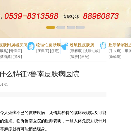
1
2
3
4
皮肤附属器疾病
物理性皮肤病
过敏性皮肤病
丘疹鳞屑性
[腋臭]
[青春痘]
[瘙痒症]
[疥疮]
[荨麻疹]
[皮肤过敏]
[牛皮癣]（银
[酒糟鼻]
[脱发]
[湿疹]
[皮炎]
[鱼鳞病]
什么特征?鲁南皮肤病医院
1-01
人烦恼不已的皮肤疾病，凭借其独特的临床表现以及可能
的焦点。临沂鲁南医院的医师表明，一旦人体免疫系统针对
荨麻疹就有可能悄然现身。