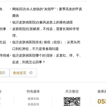
炎
网络回访|令人烦恼的“灰指甲”：夏季高发的甲真
菌病
临沂皮肤病医院|白癜风皮肤上的褪色谜团
的事
皮肤医院|红斑鳞屑，不传染，需要长期科学管
理。
红起
临沂皮肤病医院排名| 痤疮（痘痘）：从黑头闭
口到红肿痘，不只是青春期问题
痒得难
临沂皮肤病医院哪个好|湿疹：反复红、痒、干、
起皮，到底怎么回事？
页
鲁南首页
南
特色服务
关注微信
健康
绍
健康在线
05
室
在线咨询