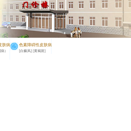
皮肤病
色素障碍性皮肤病
屑病）
[白癜风]
[黄褐斑]